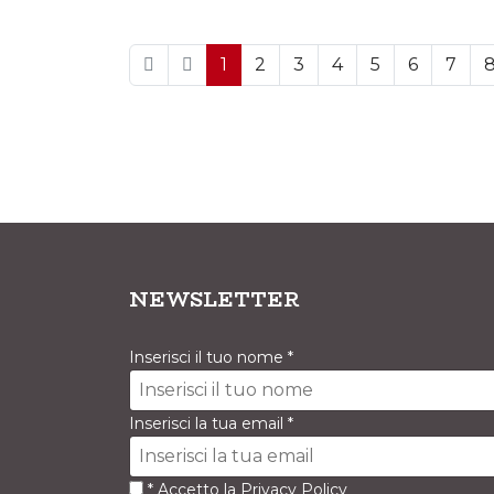
1
2
3
4
5
6
7
NEWSLETTER
Inserisci il tuo nome
*
Inserisci la tua email
*
*
Accetto la
Privacy Policy