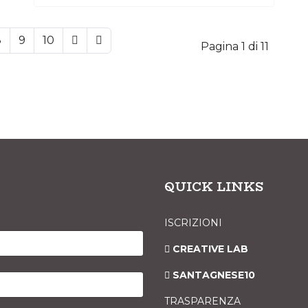
8
9
10
Pagina 1 di 11
QUICK LINKS
ISCRIZIONI
CREATIVE LAB
SANTAGNESE10
TRASPARENZA