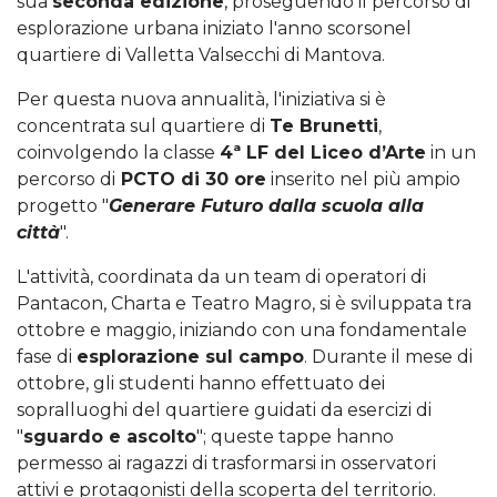
sua
seconda edizione
, proseguendo il percorso di
esplorazione urbana iniziato l'anno scorsonel
quartiere di Valletta Valsecchi di Mantova.
Per questa nuova annualità, l'iniziativa si è
concentrata sul quartiere di
Te Brunetti
,
coinvolgendo la classe
4ª LF del Liceo d’Arte
in un
percorso di
PCTO di 30 ore
inserito nel più ampio
progetto "
Generare Futuro dalla scuola alla
città
".
L'attività, coordinata da un team di operatori di
Pantacon, Charta e Teatro Magro, si è sviluppata tra
ottobre e maggio, iniziando con una fondamentale
fase di
esplorazione sul campo
. Durante il mese di
ottobre, gli studenti hanno effettuato dei
sopralluoghi del quartiere guidati da esercizi di
"
sguardo e ascolto
"; queste tappe hanno
permesso ai ragazzi di trasformarsi in osservatori
attivi e protagonisti della scoperta del territorio.