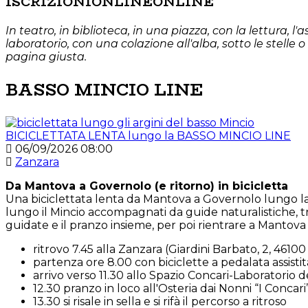
ISCRIZIONI
ONLINE
ONLINE
In teatro, in biblioteca, in una piazza, con la lettura, l
laboratorio, con una colazione all'alba, sotto le stell
pagina giusta.
BASSO MINCIO LINE
BICICLETTATA LENTA lungo la BASSO MINCIO LINE
06/09/2026
08:00
Zanzara
Da Mantova a Governolo (e ritorno) in bicicletta
Una biciclettata lenta da Mantova a Governolo lungo la
lungo il Mincio accompagnati da guide naturalistiche, tra 
guidate e il pranzo insieme, per poi rientrare a Mantova
ritrovo 7.45 alla Zanzara (Giardini Barbato, 2, 461
partenza ore 8.00 con biciclette a pedalata assistit
arrivo verso 11.30 allo Spazio Concari-Laboratorio
12.30 pranzo in loco all'Osteria dai Nonni “I Concar
13.30 si risale in sella e si rifà il percorso a ritroso