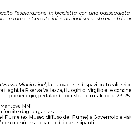
'ascolto, l'esplorazione. In bicicletta, con una passeggiata
e o in un museo. Cercate informazioni sui nostri eventi i
 ‘
Basso Mincio Line
’, la nuova rete di spazi culturali e r
i laghi, la Riserva Vallazza, i luoghi di Virgilio e le conc
 nel pomeriggio, pedalando per strade rurali (circa 23-25
00 Mantova MN)
a fornite dagli organizzatori
 del Fiume (ex Museo diffuso del Fiume) a Governolo e vis
i” con menù fisso a carico dei partecipanti