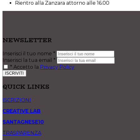
Rientro alla Zanzara attorno alle 16.00
NEWSLETTER
Inserisci il tuo nome
*
Inserisci la tua email
*
*
Accetto la
Privacy Policy
ISCRIVITI
QUICK LINKS
ISCRIZIONI
CREATIVE LAB
SANTAGNESE10
TRASPARENZA