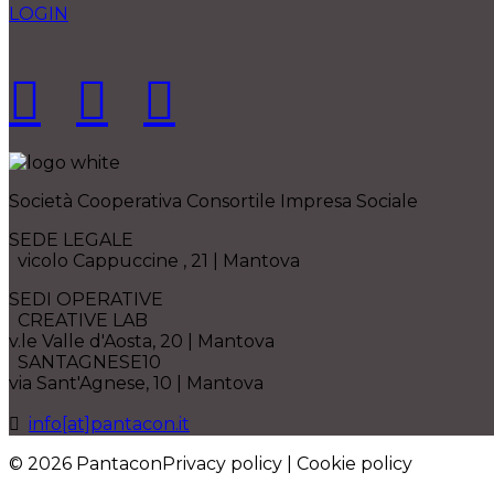
LOGIN
Società Cooperativa Consortile Impresa Sociale
SEDE LEGALE
vicolo Cappuccine , 21 | Mantova
SEDI OPERATIVE
CREATIVE LAB
v.le Valle d'Aosta, 20 | Mantova
SANTAGNESE10
via Sant'Agnese, 10 | Mantova
info[at]pantacon.it
© 2026 PantaconPrivacy policy | Cookie policy