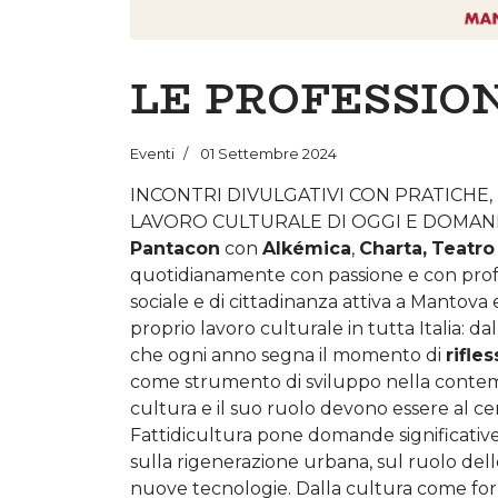
LE PROFESSIO
Eventi
01 Settembre 2024
INCONTRI DIVULGATIVI CON PRATICHE
LAVORO CULTURALE DI OGGI E DOMAN
Pantacon
con
Alkémica
,
Charta,
Teatro
quotidianamente con passione e con profes
sociale e di cittadinanza attiva a Mantova
proprio lavoro culturale in tutta Italia: da
che ogni anno segna il momento di
rifle
come strumento di sviluppo nella contem
cultura e il suo ruolo devono essere al cen
Fattidicultura pone domande significative
sulla rigenerazione urbana, sul ruolo dell
nuove tecnologie. Dalla cultura come forma