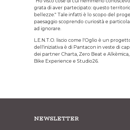
"Ho visto cose di cui nemmeno conoscevo 
grata di aver partecipato: questo territori
bellezze." Tale infatti è lo scopo del prog
paesaggio scoprendo curiosità e particolar
ad ignorare.
L.E.N.T.O. liscio come l'Oglio è un proget
dell'iniziativa è di Pantacon in veste di c
dei partner Charta, Zero Beat e Alkèmica
Bike Experience e Studio26.
NEWSLETTER