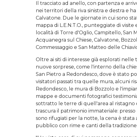
Il tracciato ad anello, con partenza e arriv
nei territori della riva sinistra e destra e h
Calvatone. Due le giornate in cui sono stat
mappa di L.E.N.T.O., punteggiate di visite
località di Torre d'Oglio, Campitello, San
Acquanegra sul Chiese, Calvatone, Bozzol
Commessaggio e San Matteo delle Chiavi
Oltre ai siti di interesse già esplorati nell
nuove sorprese, come l'interno della chiesa
San Pietro a Redondesco, dove è stato possib
visitatori passati tra quelle mura, alcuni ri
Redondesco, le mura di Bozzolo e l'impian
mappe e documenti fotografici testimonian
sottratto le terre di quell'area al ristagn
trascura il patrimonio immateriale: presso l'
sono rifugiati per la notte, la cena è stata
pubblico con rime e canti della tradizione