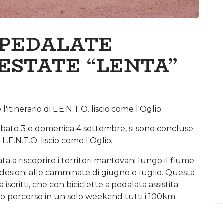
 PEDALATE
ESTATE “LENTA”
'itinerario di L.E.N.T.O. liscio come l'Oglio
a sabato 3 e domenica 4 settembre, si sono concluse
.E.N.T.O. liscio come l'Oglio.
zzata a riscoprire i territori mantovani lungo il fiume
desioni alle camminate di giugno e luglio. Questa
scritti, che con biciclette a pedalata assistita
o percorso in un solo weekend tutti i 100km