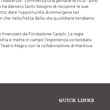
l'esistenza - commenta una giovane iscritta - sono
o ha davvero tanto bisogno di riscoprire le sue
etto, dare l'opportunità di immergersi nel
i che nella fretta della vita quotidiana tendiamo
to finanziato da Fondazione Cariplo. La regia
apofila e mette in campo l'esperienza consolidata
, Teatro Magro con la collaborazione di Mantova
QUICK LINKS