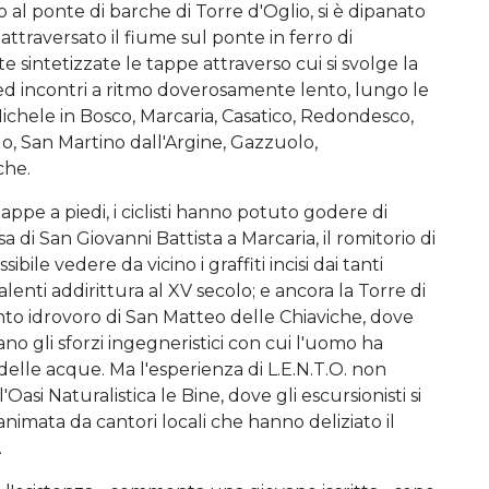
o al ponte di barche di Torre d'Oglio, si è dipanato
a attraversato il fiume sul ponte in ferro di
e sintetizzate le tappe attraverso cui si svolge la
 ed incontri a ritmo doverosamente lento, lungo le
 Michele in Bosco, Marcaria, Casatico, Redondesco,
o, San Martino dall'Argine, Gazzuolo,
che.
e tappe a piedi, i ciclisti hanno potuto godere di
 di San Giovanni Battista a Marcaria, il romitorio di
ile vedere da vicino i graffiti incisi dai tanti
salenti addirittura al XV secolo; e ancora la Torre di
to idrovoro di San Matteo delle Chiaviche, dove
o gli sforzi ingegneristici con cui l'uomo ha
o delle acque. Ma l'esperienza di L.E.N.T.O. non
Oasi Naturalistica le Bine, dove gli escursionisti si
 animata da cantori locali che hanno deliziato il
.