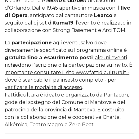
Nicole Tecchio e
Nemo’s Garden
di Giacomo
d’Orlando. Dalle 19.45 aperitivo in musica con il
live
di Opera
, anticipato dal cantautore
Learco
e
seguito dal dj set di
Kuma19
; l’evento è realizzato in
collaborazione con Strong Basement e Arci TOM.
La
partecipazione
agli eventi, salvo dove
diversamente specificato sul programma online è
gratuita fino a esaurimento posti
;
alcuni eventi
richiedono l’iscrizione o la partecipazione su invito. È
importante consultare il sito www.fattidicultura.it -
dove è scaricabile il palinsesto completo - per
verificare le modalità di accesso
.
Fattidicultura è ideato e organizzato da Pantacon,
gode del sostegno del Comune di Mantova e del
patrocinio della provincia di Mantova. È costruito
con la collaborazione delle cooperative Charta,
Alkémica, Teatro Magro e Zero Beat.