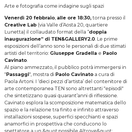
Arte e fotografia come indagine sugli spazi
Venerdì 20 febbraio
,
alle ore 18:30,
torna presso il
Creative Lab
(via Valle d’Aosta 20, quartiere
Lunetta) il collaudato format della “
doppia
inaugurazione” di TEN&GALLERY2.0
. Le prime
esposizioni dell’anno sono le personali di due stimati
artisti del territorio:
Giuseppe Gradella
e
Paolo
Cavinato
.
Al piano ammezzato, il pubblico potrà immergersi in
"
Passaggi
", mostra di
Paolo Cavinato
a cura di
Paola Artoni. I ‘dieci pezzi d’artista’ del contenitore di
arte contemporanea TEN sono altrettanti "episodi"
che sintetizzano quasi quarant’anni di riflessione.
Cavinato esplora la scomposizione matematica dello
spazio e la relazione tra finito e infinito attraverso
installazioni sospese, superfici specchianti e spazi
anamorfici in prospettiva che conducono lo
spettatore a un &quot;possibile Altrove&quot;.