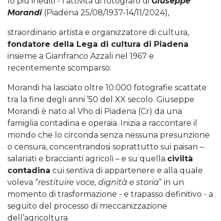
lo più inediti - l’attività di fotografo di
Giuseppe
Morandi
(Piadena 25/08/1937-14/11/2024),
straordinario artista e organizzatore di cultura,
fondatore della Lega di cultura di Piadena
insieme a Gianfranco Azzali nel 1967 e
recentemente scomparso.
Morandi ha lasciato oltre 10.000 fotografie scattate
tra la fine degli anni ’50 del XX secolo. Giuseppe
Morandi è nato al Vho di Piadena (Cr) da una
famiglia contadina e operaia. Inizia a raccontare il
mondo che lo circonda senza nessuna presunzione
o censura, concentrandosi soprattutto sui paisan –
salariati e braccianti agricoli – e su quella
civiltà
contadina
cui sentiva di appartenere e alla quale
voleva “
restituire voce, dignità e storia
” in un
momento di trasformazione - e trapasso definitivo - a
seguito del processo di meccanizzazione
dell’agricoltura.